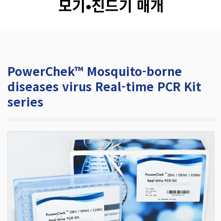
모기•진드기 매개
PowerChek™ Mosquito-borne
diseases virus Real-time PCR Kit
series