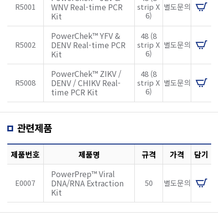
WNV Real-time PCR
R5001
strip X
별도문의
Kit
6)
PowerChek™ YFV &
48 (8
DENV Real-time PCR
R5002
strip X
별도문의
Kit
6)
PowerChek™ ZIKV /
48 (8
DENV / CHIKV Real-
R5008
strip X
별도문의
time PCR Kit
6)
관련제품
제품번호
제품명
규격
가격
담기
PowerPrep™ Viral
DNA/RNA Extraction
E0007
50
별도문의
Kit