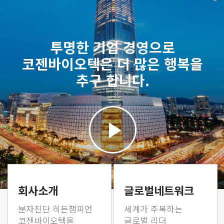
투명한 기업 경영으로
코젠바이오텍은 더 많은 행복을
추구 합니다.
회사소개
글로벌네트워크
분자진단 히든챔피언
세계가 주목하는
코젠바이오텍을
글로벌 리더