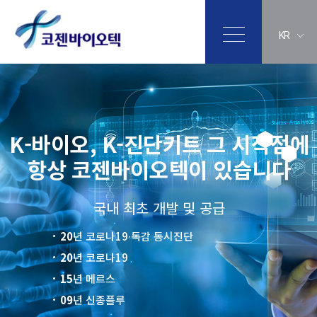
KR
K-바이오, K-진단키트 그 시작점에
항상 코젠바이오텍이 있습니다
국내 최초 개발 및 공급
20
년 코로나19∙독감 동시진단
20
년 코로나19
15
년 메르스
09
년 신종플루