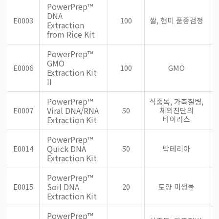
PowerPrep™
DNA
E0003
100
쌀, 현미 품종검정
Extraction
from Rice Kit
PowerPrep™
GMO
E0006
100
GMO
Extraction Kit
II
PowerPrep™
식중독, 가축질병,
Viral DNA/RNA
E0007
50
체외진단의
Extraction Kit
바이러스
PowerPrep™
S
Quick DNA
E0014
50
박테리아
Extraction Kit
PowerPrep™
Soil DNA
E0015
20
토양 미생물
Extraction Kit
PowerPrep™