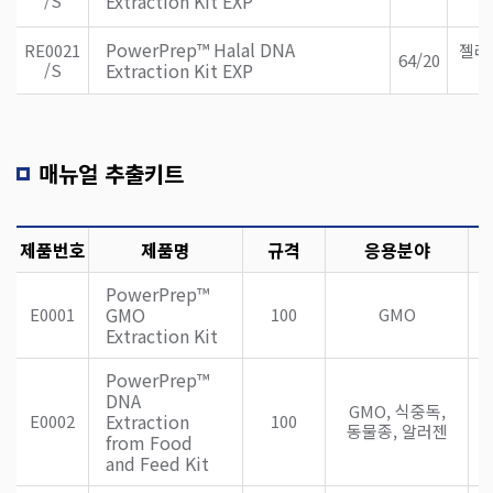
Extraction Kit EXP
/S
PowerPrep™ Halal DNA
RE0021
젤라
64/20
Extraction Kit EXP
/S
매뉴얼 추출키트
S
제품번호
제품명
규격
응용분야
PowerPrep™
GMO
E0001
100
GMO
Extraction Kit
PowerPrep™
DNA
GMO, 식중독,
S
Extraction
E0002
100
동물종, 알러젠
from Food
and Feed Kit