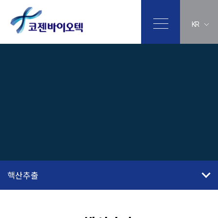
KR
핵산추출