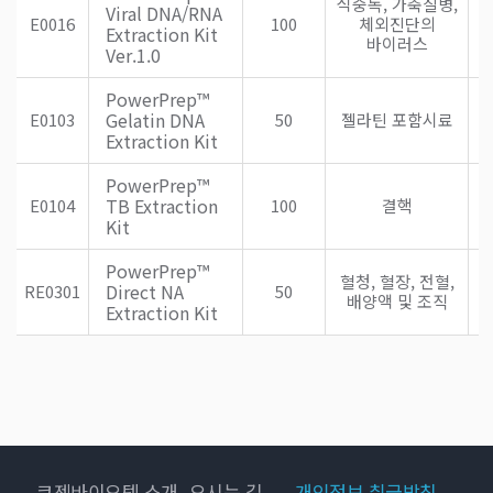
식중독, 가축질병,
Viral DNA/RNA
E0016
100
체외진단의
Extraction Kit
바이러스
Ver.1.0
PowerPrep™
Gelatin DNA
E0103
50
젤라틴 포함시료
Extraction Kit
PowerPrep™
TB Extraction
E0104
100
결핵
Kit
PowerPrep™
혈청, 혈장, 전혈,
S
Direct NA
RE0301
50
배양액 및 조직
Extraction Kit
코젠바이오텍 소개
오시는 길
개인정보 취급방침