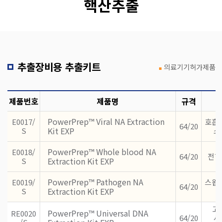
핵산추출
추출장비용 추출키트
의료기기허가제품
제품번호
제품명
규격
PowerPrep™ Viral NA Extraction
E0017/
호흡기
64/20
Kit EXP
S
소
PowerPrep™ Whole blood NA
E0018/
64/20
전혈 
Extraction Kit EXP
S
PowerPrep™ Pathogen NA
E0019/
스왑,
64/20
Extraction Kit EXP
S
고
PowerPrep™ Universal DNA
RE0020
64/20
사